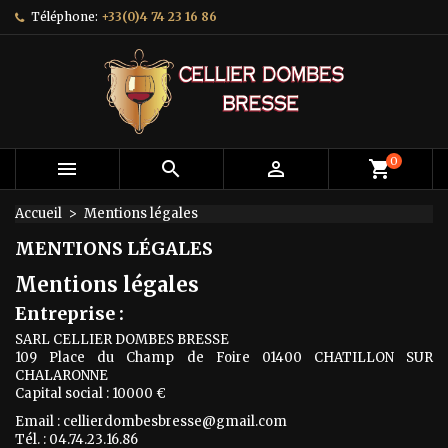
Téléphone:
+33(0)4 74 23 16 86
×
×
×
×
Mes listes d'envies
((modalTitle))
Créer une liste d'envies
Connexion
add_circle_outline
Créer une nouvelle liste
((confirmMessage))
Vous devez être connecté pour ajouter des produits
Nom de la liste d'envies
à votre liste d'envies.
((cancelText))
((modalDeleteText))
0



shopping_cart
Annuler
Connexion
Annuler
Créer une liste d'envies
Accueil
Mentions légales
MENTIONS LÉGALES
Mentions légales
Entreprise :
SARL CELLIER DOMBES BRESSE
109 Place du Champ de Foire 01400 CHATILLON SUR
CHALARONNE
Capital social : 10000 €
Email : cellierdombesbresse@gmail.com
Tél. : 04.74.23.16.86