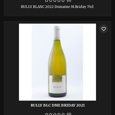
(0)
RULLY BLANC 2022 Domaine M.Briday 75cl
favorite_border
RULLY BLC DME BRIDAY 2021
(0)