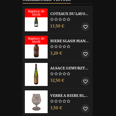
Rupture de
COTEAUX DU LAYON BLANC DME DES BOHUES
stock
13,50 €
favorite_border
Rupture de
BIERE SLASH MANGO 33CL
stock
3,20 €
favorite_border
ALSACE GEWURZTRAMINER VENDANGES TARDIVES DOMAINE WALTER
32,50 €
favorite_border
VERRE A BIERE BLACK BY LICORNE
3,50 €
favorite_border