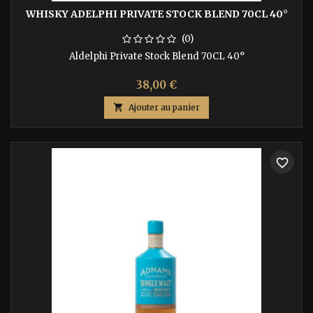
WHISKY ADELPHI PRIVATE STOCK BLEND 70CL 40°
(0)
Aldelphi Private Stock Blend 70CL 40°
38,00 €

Ajouter au panier
favorite_border