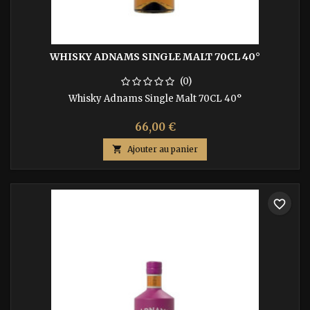
WHISKY ADNAMS SINGLE MALT 70CL 40°
(0)
Whisky Adnams Single Malt 70CL 40°
66,00 €

Ajouter au panier
favorite_border