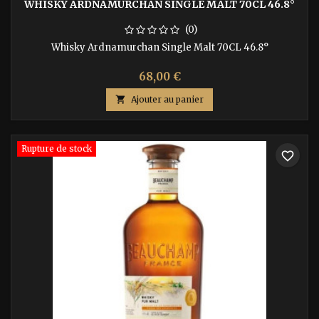
WHISKY ARDNAMURCHAN SINGLE MALT 70CL 46.8°
(0)
Whisky Ardnamurchan Single Malt 70CL 46.8°
68,00 €

Ajouter au panier
Rupture de stock
favorite_border