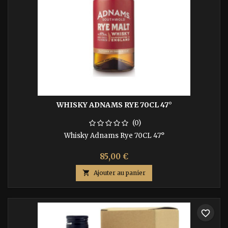
WHISKY ADNAMS RYE 70CL 47°
(0)
Whisky Adnams Rye 70CL 47°
85,00 €

Ajouter au panier
favorite_border