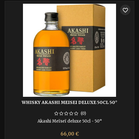
favorite_border
WHISKY AKASHI MEISEI DELUXE 50CL 50°
(0)
Akashi Meïseï deluxe 50cl - 50°
66,00 €