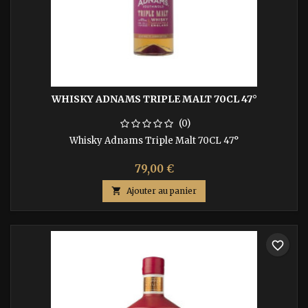
WHISKY ADNAMS TRIPLE MALT 70CL 47°
(0)
Whisky Adnams Triple Malt 70CL 47°
79,00 €

Ajouter au panier
favorite_border