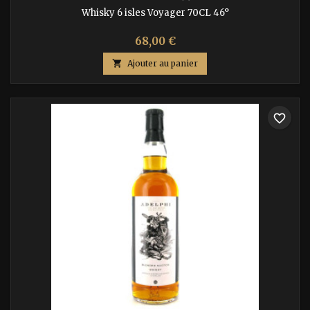
Whisky 6 isles Voyager 70CL 46°
68,00 €

Ajouter au panier
favorite_border