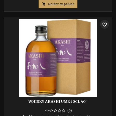

Ajouter au panier
favorite_border
WHISKY AKASHI UME 50CL 40°
(0)