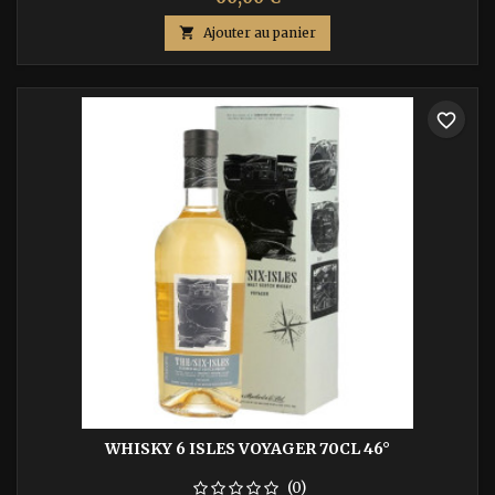

Ajouter au panier
favorite_border
WHISKY 6 ISLES VOYAGER 70CL 46°
(0)