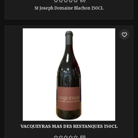
(0)
St Joseph Domaine Blachon 150CL
favorite_border
VACQUEYRAS MAS DES RESTANQUES 150CL
(0)