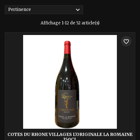

Pertinence
Affichage 1-12 de 52 article(s)
favorite_border
COTES DU RHONE VILLAGES L'ORIGINALE LA ROMAINE
150CL