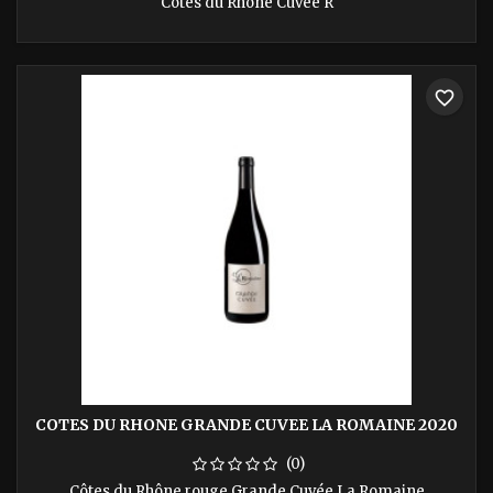
Côtes du Rhône Cuvée R
favorite_border
COTES DU RHONE GRANDE CUVEE LA ROMAINE 2020
(0)
Côtes du Rhône rouge Grande Cuvée La Romaine