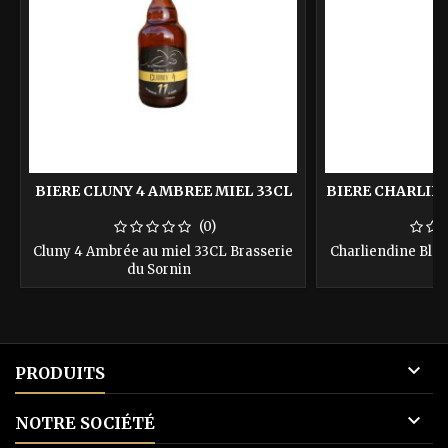
BIERE CLUNY 4 AMBREE MIEL 33CL
BIERE CHARLIE
(0)
Cluny 4 Ambrée au miel 33CL Brasserie
Charliendine Blo
du Sornin
S

PRODUITS

NOTRE SOCIÉTÉ