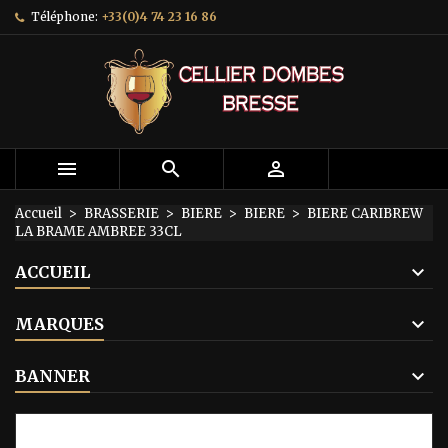
Téléphone:
+33(0)4 74 23 16 86
×
×
×
Mes listes d'envies
Créer une liste d'envies
Connexion
add_circle_outline
Créer une nouvelle liste
Vous devez être connecté pour ajouter des produits
Nom de la liste d'envies
à votre liste d'envies.



Annuler
Connexion
Annuler
Créer une liste d'envies
Accueil
BRASSERIE
BIERE
BIERE
BIERE CARIBREW
LA BRAME AMBREE 33CL
ACCUEIL
MARQUES
BANNER