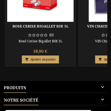
ROSE CERISE BIGALLET BIB 3L
VIN CHAUD B
(0)
Rosé Cerise Bigallet BIB 3L
VIN CHAU
18,90 €
19

Ajouter au panier

Ajou

PRODUITS

NOTRE SOCIÉTÉ