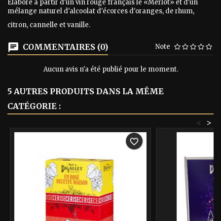
Elaboré à partir d'un vin rouge français le «Merlot» et d'un
mélange naturel d'alcoolat d'écorces d'oranges, de rhum,
citron, cannelle et vanille.
COMMENTAIRES (0)
Note
Aucun avis n'a été publié pour le moment.
5 AUTRES PRODUITS DANS LA MÊME
CATÉGORIE :
<
>
favorite_border